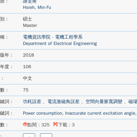
授：
謝旻甫
Hsieh, Min-Fu
別：
碩士
Master
稱：
電機資訊學院 - 電機工程學系
Department of Electrical Engineering
版年：
2018
年度：
106
：
中文
數：
75
鍵詞：
功耗誤差
、
電流激磁角誤差
、
空間向量脈寬調變
、
磁
鍵詞：
Power consumption
,
Inaccurate current excitation angle
數：
點閱：325
下載：3
:
分
分