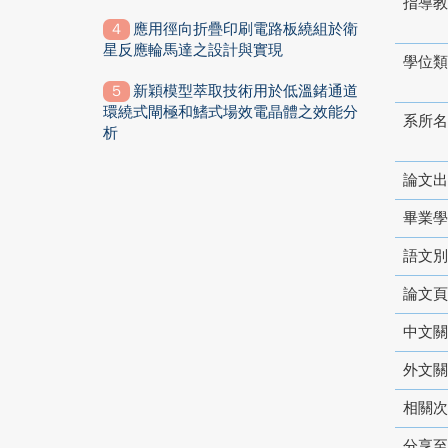
指導教
應用徑向折疊印刷電路板繞組於衛
星反應輪馬達之設計與實現
學位類
新穎模型萃取技術用於低溫鍺通道
環繞式閘極和鰭式場效電晶體之效能分
系所名
析
論文出
畢業學
語文別
論文頁
中文關
外文關
相關次
分享至