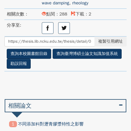
wave damping
,
rheology
相關次數：
點閱：288
下載：2
分享至:
分
分
享
享
至
至
複製引用網址
facebook
twitter
查詢本校圖書館目錄
查詢臺灣博碩士論文知識加值系統
勘誤回報
相關論文
不同添加料對瀝青膠漿特性之影響