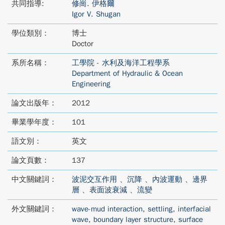
共同指導:
修崗. 伊格爾
Igor V. Shugan
學位類別：
博士
Doctor
系所名稱：
工學院 - 水利及海洋工程學系
Department of Hydraulic & Ocean
Engineering
論文出版年：
2012
畢業學年度：
101
語文別：
英文
論文頁數：
137
中文關鍵詞：
波泥交互作用
、
沉降
、
內波運動
、
邊界
層
、
表面波衰減
、
流變
外文關鍵詞：
wave-mud interaction
,
settling
,
interfacial
wave
,
boundary layer structure
,
surface