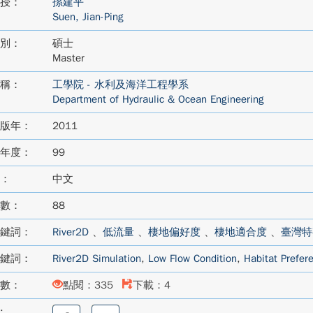
授：
孫建平
Suen, Jian-Ping
別：
碩士
Master
稱：
工學院 - 水利及海洋工程學系
Department of Hydraulic & Ocean Engineering
版年：
2011
年度：
99
：
中文
數：
88
鍵詞：
River2D
、
低流量
、
棲地偏好度
、
棲地適合度
、
臺灣特
鍵詞：
River2D Simulation
,
Low Flow Condition
,
Habitat Prefer
數：
點閱：335
下載：4
:
分
分