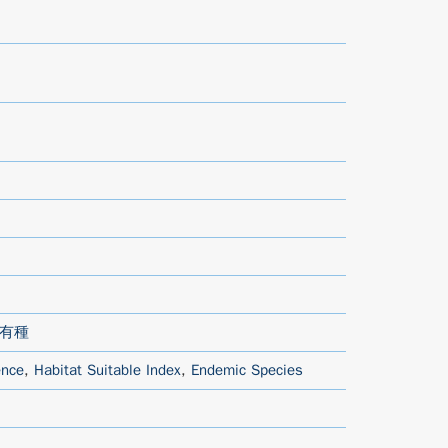
有種
ence
,
Habitat Suitable Index
,
Endemic Species