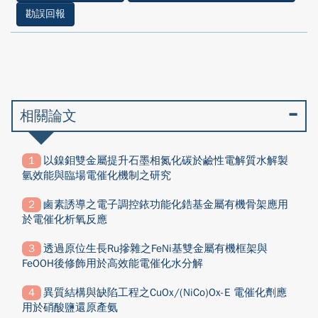
勘誤回報
相關論文
以鎳鉬雙金屬提升石墨相氮化碳於鹼性電解質水解製
氫效能與臨場電催化機制之研究
鹵素誘導之電子調控銥功能化鋯基金屬有機骨架應用
於電催化析氧反應
透過原位生長Ru摻雜之FeNi基雙金屬有機框架與
FeOOH後修飾用於高效能電催化水分解
異質結構與缺陷工程之CuOx/(NiCo)Ox-E 電催化劑應
用於硝酸鹽還原產氨