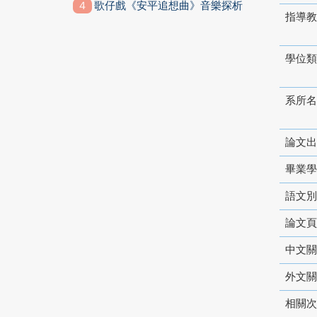
歌仔戲《安平追想曲》音樂探析
指導教
學位類
系所名
論文出
畢業學
語文別
論文頁
中文關
外文關
相關次