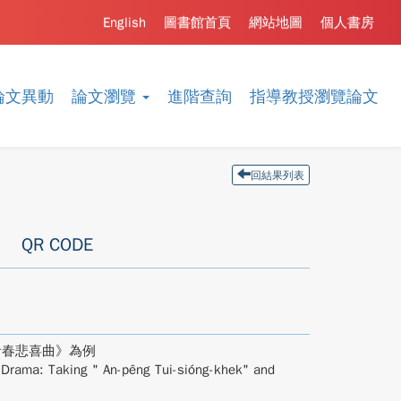
English
圖書館首頁
網站地圖
個人書房
論文異動
論文瀏覽
進階查詢
指導教授瀏覽論文
回結果列表
QR CODE
青春悲喜曲》為例
 Drama: Taking " An-pêng Tui-sióng-khek" and