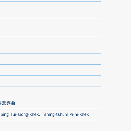
春悲喜曲
-pîng Tui-sióng-khek
,
Tshing-tshum Pi-hi-khek