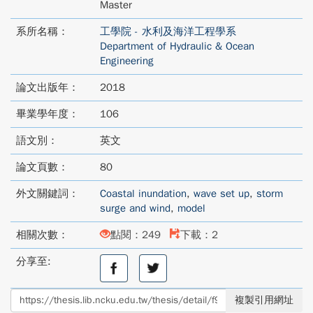
Master
系所名稱：
工學院 - 水利及海洋工程學系
Department of Hydraulic & Ocean
Engineering
論文出版年：
2018
畢業學年度：
106
語文別：
英文
論文頁數：
80
外文關鍵詞：
Coastal inundation
,
wave set up
,
storm
surge and wind
,
model
相關次數：
點閱：249
下載：2
分享至:
分
分
享
享
至
至
複製引用網址
facebook
twitter