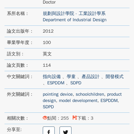
Doctor
系所名稱：
規劃與設計學院 - 工業設計學系
Department of Industrial Design
論文出版年：
2012
畢業學年度：
100
語文別：
英文
論文頁數：
114
中文關鍵詞：
指向設備
、
學童
、
產品設計
、
開發模式
、
ESPDDM
、
SDPD
外文關鍵詞：
pointing device
,
schoolchildren
,
product
design
,
model development
,
ESPDDM
,
SDPD
相關次數：
點閱：255
下載：3
分享至:
分
分