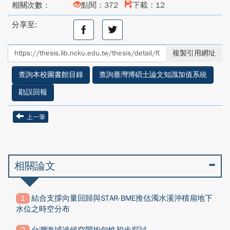
相關次數：
點閱：372
下載：12
分享至:
分
分
享
享
至
至
複製引用網址
facebook
twitter
查詢本校圖書館目錄
查詢臺灣博碩士論文知識加值系統
勘誤回報
上一筆
相關論文
結合支撐向量回歸與STAR-BME推估濁水溪沖積扇地下
水位之時空分布