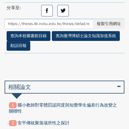
分享至:
分
分
享
享
至
至
複製引用網址
facebook
twitter
查詢本校圖書館目錄
查詢臺灣博碩士論文知識加值系統
勘誤回報
相關論文
國小教師對零體罰認同度與知覺學生偏差行為改變之
關聯性
安平傳統聚落場所性之探討