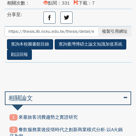
相關次數：
點閱：331
下載：7
分享至:
分
分
享
享
至
至
複製引用網址
facebook
twitter
查詢本校圖書館目錄
查詢臺灣博碩士論文知識加值系統
勘誤回報
相關論文
來臺旅客消費趨勢之實證研究
餐飲服務業後疫情時代之創新商業模式分析-以A火鍋