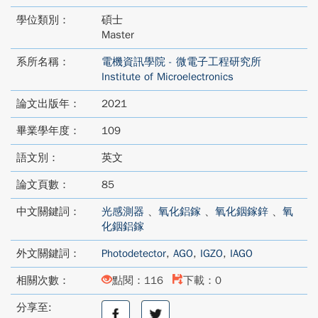
學位類別：
碩士
Master
系所名稱：
電機資訊學院 - 微電子工程研究所
Institute of Microelectronics
論文出版年：
2021
畢業學年度：
109
語文別：
英文
論文頁數：
85
中文關鍵詞：
光感測器
、
氧化鋁鎵
、
氧化銦鎵鋅
、
氧
化銦鋁鎵
外文關鍵詞：
Photodetector
,
AGO
,
IGZO
,
IAGO
相關次數：
點閱：116
下載：0
分享至:
分
分