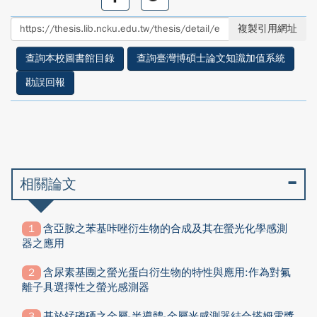
享
享
至
至
複製引用網址
facebook
twitter
查詢本校圖書館目錄
查詢臺灣博碩士論文知識加值系統
勘誤回報
相關論文
含亞胺之苯基咔唑衍生物的合成及其在螢光化學感測
器之應用
含尿素基團之螢光蛋白衍生物的特性與應用:作為對氟
離子具選擇性之螢光感測器
基於錳磷硒之金屬-半導體-金屬光感測器結合塔姆電漿