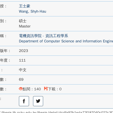
授：
王士豪
Wang, Shyh-Hau
別：
碩士
Master
稱：
電機資訊學院 - 資訊工程學系
Department of Computer Science and Information Engin
版年：
2023
年度：
111
：
中文
數：
69
數：
點閱：140
下載：0
:
分
分
享
享
至
至