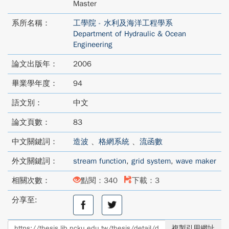
Master
系所名稱：
工學院 - 水利及海洋工程學系
Department of Hydraulic & Ocean
Engineering
論文出版年：
2006
畢業學年度：
94
語文別：
中文
論文頁數：
83
中文關鍵詞：
造波
、
格網系統
、
流函數
外文關鍵詞：
stream function
,
grid system
,
wave maker
相關次數：
點閱：340
下載：3
分享至:
分
分
享
享
至
至
複製引用網址