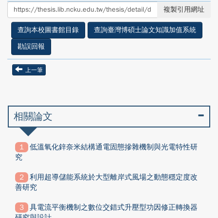
至
至
複製引用網址
facebook
twitter
查詢本校圖書館目錄
查詢臺灣博碩士論文知識加值系統
勘誤回報
上一筆
相關論文
低溫氧化鋅奈米結構通電固態摻雜機制與光電特性研
究
利用超導儲能系統於大型離岸式風場之動態穩定度改
善研究
具電流平衡機制之數位交錯式升壓型功因修正轉換器
研究與設計