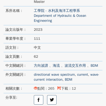
Master
系所名稱：
工學院 - 水利及海洋工程學系
Department of Hydraulic & Ocean
Engineering
論文出版年：
2023
畢業學年度：
111
語文別：
中文
論文頁數：
62
中文關鍵詞：
方向波譜
、
海流
、
波流交互作用
、
BDM
外文關鍵詞：
directional wave spectrum
,
current
,
wave-
current interaction
,
BDM
相關次數：
點閱：265
下載：12
分享至:
分
分
享
享