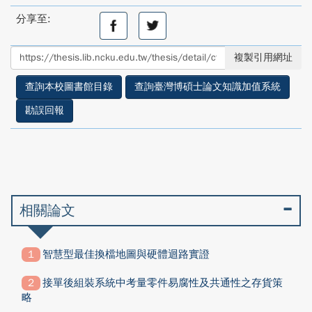
分享至:
分
分
享
享
至
至
複製引用網址
facebook
twitter
查詢本校圖書館目錄
查詢臺灣博碩士論文知識加值系統
勘誤回報
相關論文
智慧型最佳換檔地圖與硬體迴路實證
接單後組裝系統中考量零件易腐性及共通性之存貨策
略