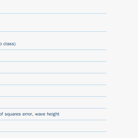
b class)
f squares error
,
wave height