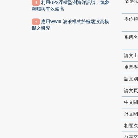
指導教
利用GPS浮標監測海洋訊號：氣象
海嘯與有效波高
學位類
應用WWIII 波浪模式於極端波高模
擬之研究
系所名
論文出
畢業學
語文別
論文頁
中文關
外文關
相關次
分享至