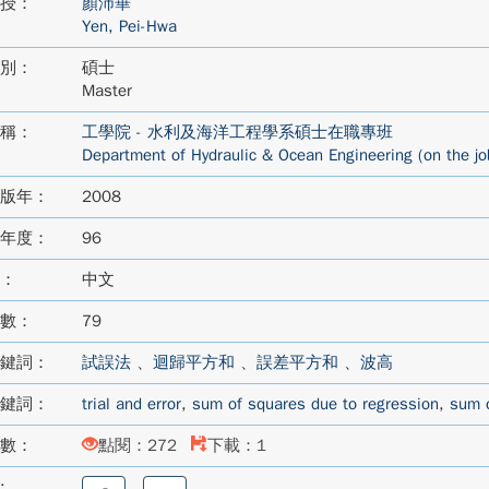
授：
顏沛華
Yen, Pei-Hwa
別：
碩士
Master
稱：
工學院 - 水利及海洋工程學系碩士在職專班
Department of Hydraulic & Ocean Engineering (on the jo
版年：
2008
年度：
96
：
中文
數：
79
鍵詞：
試誤法
、
迴歸平方和
、
誤差平方和
、
波高
鍵詞：
trial and error
,
sum of squares due to regression
,
sum o
數：
點閱：272
下載：1
:
分
分