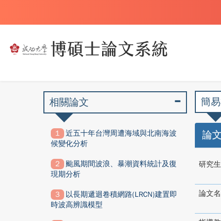
簡易
相關論文
近五十年台灣周遭海域與北南海波
論
候變化分析
颱風期間波浪、暴潮資料統計及復
研究生
現期分析
論文名
以長期遞迴卷積網路(LRCN)建置即
時波高辨識模型