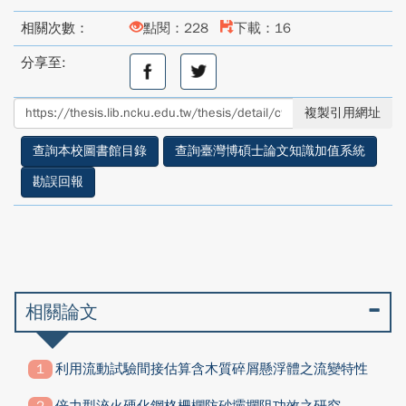
相關次數：
點閱：228
下載：16
分享至:
分
分
享
享
至
至
複製引用網址
facebook
twitter
查詢本校圖書館目錄
查詢臺灣博碩士論文知識加值系統
勘誤回報
相關論文
利用流動試驗間接估算含木質碎屑懸浮體之流變特性