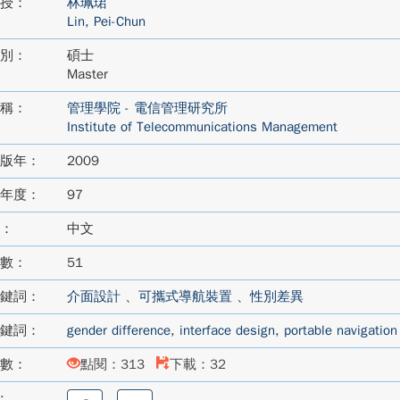
授：
林珮珺
Lin, Pei-Chun
別：
碩士
Master
稱：
管理學院 - 電信管理研究所
Institute of Telecommunications Management
版年：
2009
年度：
97
：
中文
數：
51
鍵詞：
介面設計
、
可攜式導航裝置
、
性別差異
鍵詞：
gender difference
,
interface design
,
portable navigation
數：
點閱：313
下載：32
:
分
分