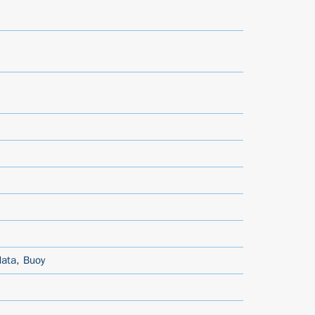
data
,
Buoy