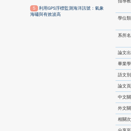
指導教
利用GPS浮標監測海洋訊號：氣象
海嘯與有效波高
學位類
系所名
論文出
畢業學
語文別
論文頁
中文關
外文關
相關次
分享至