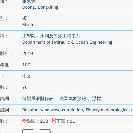
授：
董東璟
Doong, Dong-Jiing
別：
碩士
Master
稱：
工學院 - 水利及海洋工程學系
Department of Hydraulic & Ocean Engineering
版年：
2019
年度：
107
：
中文
數：
76
鍵詞：
蒲福風浪關係表
、
漁業氣象預報
、
浮標
鍵詞：
Beaufort wind-wave correlation
,
Fishery meteorological 
數：
點閱：238
下載：11
:
分
分