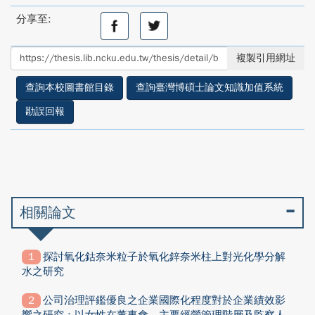
分享至:
分
分
享
享
至
至
複製引用網址
facebook
twitter
查詢本校圖書館目錄
查詢臺灣博碩士論文知識加值系統
勘誤回報
相關論文
探討氧化鈷奈米粒子於氧化鋅奈米柱上對光化學分解
水之研究
公司治理評鑑優良之企業國際化程度對於企業績效影