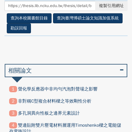
至
至
複製引用網址
facebook
twitter
查詢本校圖書館目錄
查詢臺灣博碩士論文知識加值系統
勘誤回報
相關論文
聲化學反應器中非均勻汽泡對聲場之影響
非對稱C型複合材料樑之等效剛性分析
多孔洞異向性板之邊界元素設計
雙邊貼附雙片壓電材料層運用Timoshenko樑之電能儲
存電路設計