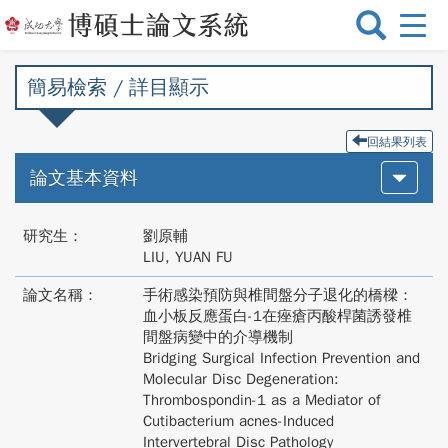
選
單
切
簡易檢索 / 詳目顯示
換
回結果列表
論文基本資料
研究生：
劉原輔
LIU, YUAN FU
論文名稱：
手術感染預防與椎間盤分子退化的橋樑：
血小板反應蛋白-1在痤瘡丙酸桿菌誘發椎
間盤病變中的介導機制
Bridging Surgical Infection Prevention and
Molecular Disc Degeneration:
Thrombospondin-1 as a Mediator of
Cutibacterium acnes-Induced
Intervertebral Disc Pathology