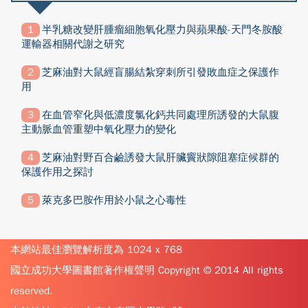
半乳糖改變肝腫瘤細胞氧化壓力與蘋果酸-天門冬胺酸
運輸器相關代謝之研究
芝麻油對大鼠經盲腸結紮穿刺所引發敗血症之保護作
用
在血管窄化與低濃度氯化鈣共同處理所誘發的大鼠腹
主動脈血管重塑中氧化壓力的變化
芝麻油對野百合鹼誘發大鼠肝臟竇狀隙阻塞症候群的
保護作用之探討
萊克多巴胺作用於小鼠之心毒性
本網站最佳瀏覽解析度為 1024 x 768
國立成功大學圖書館著作權聲明 Copyright © 2014 All rights
reserved.