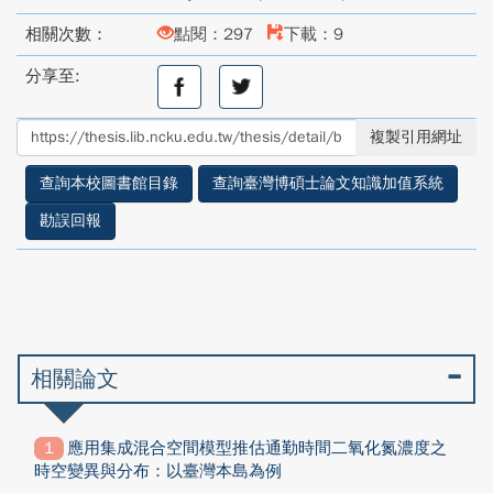
相關次數：
點閱：297
下載：9
分享至:
分
分
享
享
至
至
複製引用網址
facebook
twitter
查詢本校圖書館目錄
查詢臺灣博碩士論文知識加值系統
勘誤回報
相關論文
應用集成混合空間模型推估通勤時間二氧化氮濃度之
時空變異與分布：以臺灣本島為例