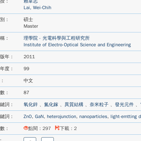
授：
賴韋志
Lai, Wei-Chih
別：
碩士
Master
稱：
理學院 - 光電科學與工程研究所
Institute of Electro-Optical Science and Engineering
版年：
2011
年度：
99
：
中文
數：
87
鍵詞：
氧化鋅
、
氮化鎵
、
異質結構
、
奈米粒子
、
發光元件
、
鍵詞：
ZnO
,
GaN
,
heterojunction
,
nanoparticles
,
light-emtting 
數：
點閱：297
下載：2
:
分
分