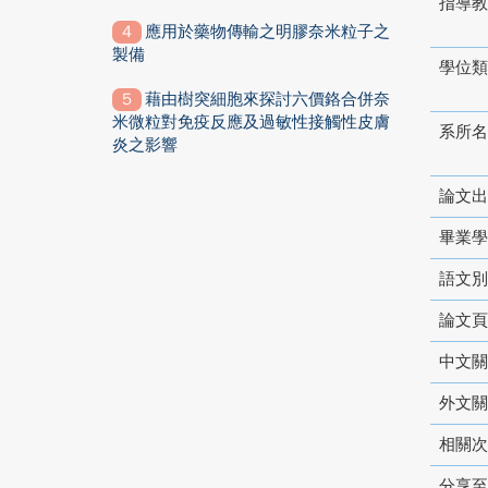
指導教
應用於藥物傳輸之明膠奈米粒子之
製備
學位類
藉由樹突細胞來探討六價鉻合併奈
米微粒對免疫反應及過敏性接觸性皮膚
系所名
炎之影響
論文出
畢業學
語文別
論文頁
中文關
外文關
相關次
分享至