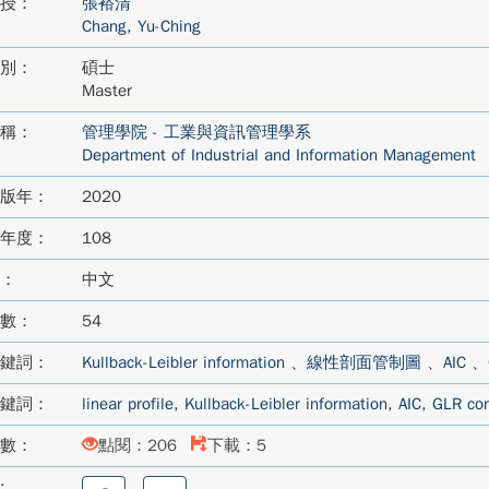
授：
張裕清
Chang, Yu-Ching
別：
碩士
Master
稱：
管理學院 - 工業與資訊管理學系
Department of Industrial and Information Management
版年：
2020
年度：
108
：
中文
數：
54
鍵詞：
Kullback-Leibler information
、
線性剖面管制圖
、
AIC
、
鍵詞：
linear profile
,
Kullback-Leibler information
,
AIC
,
GLR con
數：
點閱：206
下載：5
:
分
分