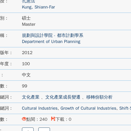
授：
孔憲法
Kung, Shiann-Far
別：
碩士
Master
稱：
規劃與設計學院 - 都市計劃學系
Department of Urban Planning
版年：
2012
年度：
100
：
中文
數：
99
鍵詞：
文化產業
、
文化產業成長變遷
、
移轉份額分析
鍵詞：
Cultural Industries
,
Growth of Cultural Industries
,
Shift-
數：
點閱：240
下載：0
:
分
分