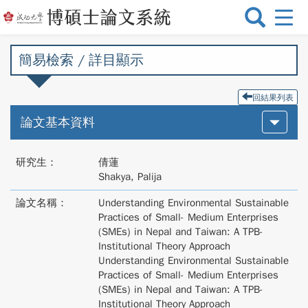
選
單
切
簡易檢索 / 詳目顯示
換
回結果列表
論文基本資料
研究生：
倩蓮
Shakya, Palija
論文名稱：
Understanding Environmental Sustainable
Practices of Small- Medium Enterprises
(SMEs) in Nepal and Taiwan: A TPB-
Institutional Theory Approach
Understanding Environmental Sustainable
Practices of Small- Medium Enterprises
(SMEs) in Nepal and Taiwan: A TPB-
Institutional Theory Approach