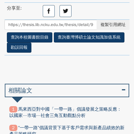
分享至:
分
分
享
享
至
至
複製引用網址
facebook
twitter
查詢本校圖書館目錄
查詢臺灣博碩士論文知識加值系統
勘誤回報
相關論文
馬來西亞對中國「一帶一路」倡議發展之策略反應：
以國家—市場—社會三角互動觀點分析
“一帶一路”倡議背景下基于客戶需求與新產品績效的新