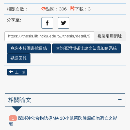
相關次數：
點閱：306
下載：3
分享至:
分
分
享
享
至
至
複製引用網址
facebook
twitter
查詢本校圖書館目錄
查詢臺灣博碩士論文知識加值系統
勘誤回報
上一筆
相關論文
探討砷化合物誘導MA-10小鼠萊氏腫瘤細胞凋亡之影
響