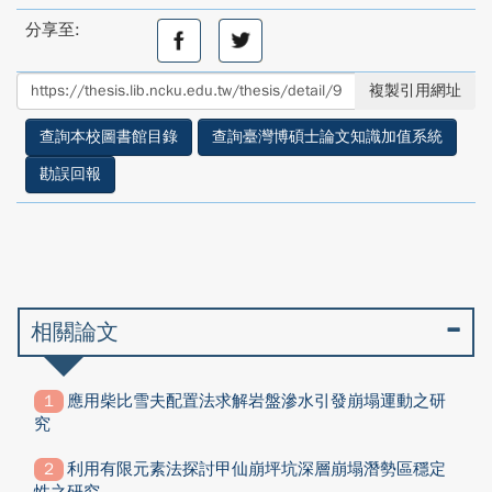
分享至:
分
分
享
享
至
至
複製引用網址
facebook
twitter
查詢本校圖書館目錄
查詢臺灣博碩士論文知識加值系統
勘誤回報
相關論文
應用柴比雪夫配置法求解岩盤滲水引發崩塌運動之研
究
利用有限元素法探討甲仙崩坪坑深層崩塌潛勢區穩定