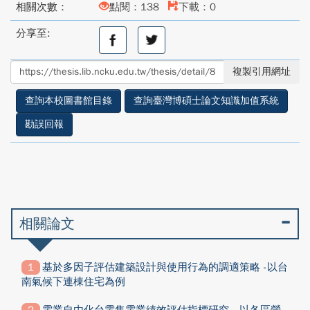
相關次數：
點閱：138
下載：0
分享至:
分
分
享
享
至
至
複製引用網址
facebook
twitter
查詢本校圖書館目錄
查詢臺灣博碩士論文知識加值系統
勘誤回報
相關論文
基於多因子評估建築設計與使用行為的調適策略 -以台
南氣候下連棟住宅為例