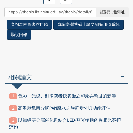
享
享
至
至
複製引用網址
facebook
twitter
查詢本校圖書館目錄
查詢臺灣博碩士論文知識加值系統
勘誤回報
相關論文
色彩、光線、對消費者快餐廳之印象與態度的影響
高溫厭氧菌分解PAN廢水之族群變化與功能評估
以鐵銅雙金屬催化劑結合LED-藍光輔助的異相光芬頓
技術