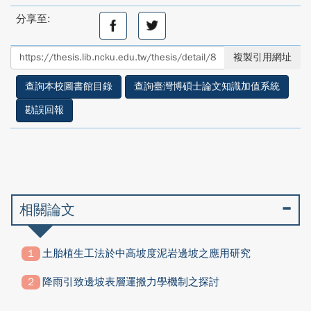
分享至:
分
分
享
享
至
至
複製引用網址
facebook
twitter
查詢本校圖書館目錄
查詢臺灣博碩士論文知識加值系統
勘誤回報
相關論文
土胎植生工法於中高坡度泥岩邊坡之應用研究
降雨引致邊坡表層運搬力學機制之探討