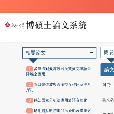
簡易
相關論文
多層卡爾曼濾波器於雙麥克風語音
論
降噪之應用
管口爆炸波與渦漩交互作用及消音
研究生
探討
論文名
感知因素分析法應用於語音強化
應用質點軌跡追蹤法於船殼降噪氣