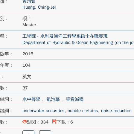
授：
黃清哲
Huang, Ching-Jer
別：
碩士
Master
稱：
工學院 - 水利及海洋工程學系碩士在職專班
Department of Hydraulic & Ocean Engineering (on the jo
版年：
2016
年度：
104
：
英文
數：
37
鍵詞：
水中聲學
、
氣泡幕
、
聲音減噪
鍵詞：
underwater acoustics
,
bubble curtains
,
noise reduction
數：
點閱：334
下載：6
:
分
分