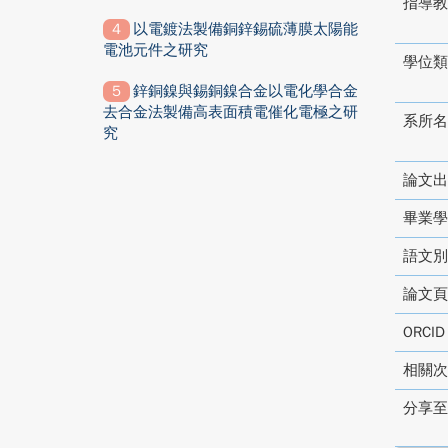
指導教
以電鍍法製備銅鋅錫硫薄膜太陽能
電池元件之研究
學位類
鋅銅鎳與錫銅鎳合金以電化學合金
去合金法製備高表面積電催化電極之研
系所名
究
論文出
畢業學
語文別
論文頁
ORCI
相關次
分享至