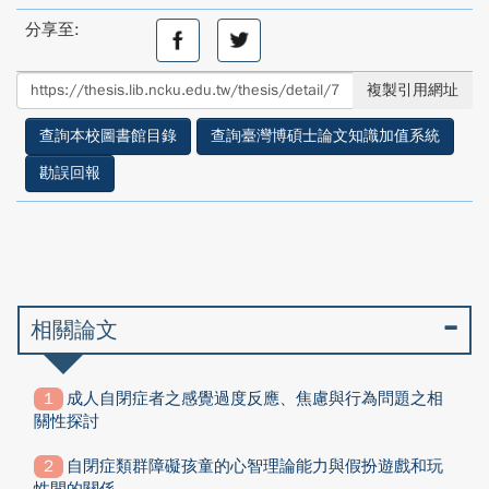
分享至:
分
分
享
享
至
至
複製引用網址
facebook
twitter
查詢本校圖書館目錄
查詢臺灣博碩士論文知識加值系統
勘誤回報
相關論文
成人自閉症者之感覺過度反應、焦慮與行為問題之相
關性探討
自閉症類群障礙孩童的心智理論能力與假扮遊戲和玩