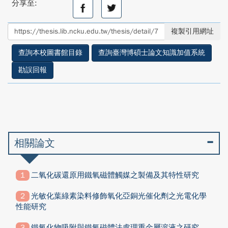
分享至:
分
分
享
享
至
至
複製引用網址
facebook
twitter
查詢本校圖書館目錄
查詢臺灣博碩士論文知識加值系統
勘誤回報
相關論文
二氧化碳還原用鐵氧磁體觸媒之製備及其特性研究
光敏化葉綠素染料修飾氧化亞銅光催化劑之光電化學
性能研究
鐵氧化物吸附與鐵氧磁體法處理重金屬溶液之研究