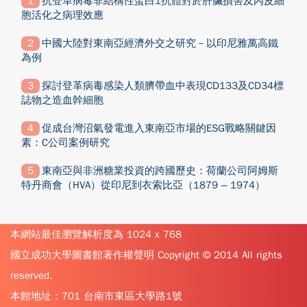
抗登革病毒非結構性蛋白1抗體對於肝臟損害及內皮細
胞活化之病理效應
中國大陸對東南亞經濟外交之研究－以印尼雅萬高鐵
為例
探討登革病毒感染人類臍帶血中表現CD133及CD34標
誌物之造血幹細胞
促成台灣沼氣發電進入東南亞市場的ESG戰略關鍵因
素：C公司案例研究
東南亞與非洲糖業投資的跨國歷史：荷蘭公司阿姆斯
特丹商會（HVA）從印尼到衣索比亞（1879 – 1974）
本網站最佳瀏覽解析度為 1024 x 768
國立成功大學圖書館著作權聲明 Copyright © 2014 All rights
reserved.
本館地址：701 台南市東區大學路1號