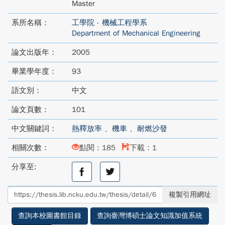
Master
系所名稱：
工學院 - 機械工程學系
Department of Mechanical Engineering
論文出版年：
2005
畢業學年度：
93
語文別：
中文
論文頁數：
101
中文關鍵詞：
熱釋放率
、
機車
、
耐燃沙發
相關次數：
點閱：185
下載：1
分享至:
分
分
享
享
至
至
複製引用網址
facebook
twitter
查詢本校圖書館目錄
查詢臺灣博碩士論文知識加值系統