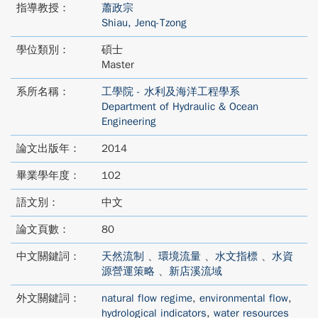
指導教授：
蕭政宗
Shiau, Jenq-Tzong
學位類別：
碩士
Master
系所名稱：
工學院 - 水利及海洋工程學系
Department of Hydraulic & Ocean
Engineering
論文出版年：
2014
畢業學年度：
102
語文別：
中文
論文頁數：
80
中文關鍵詞：
天然流制
、
環境流量
、
水文指標
、
水資
源營運策略
、
新店溪流域
外文關鍵詞：
natural flow regime
,
environmental flow
,
hydrological indicators
,
water resources