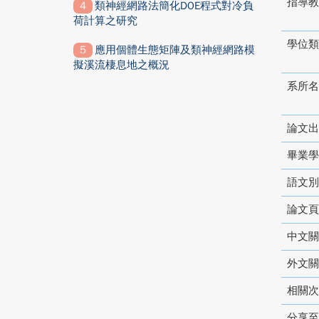
指導教
類神經網路法簡化DOE程式對冷負
荷計算之研究
學位類
應用個體生態矩陣及類神經網路模
擬溪流棲息地之概況
系所名
論文出
畢業學
語文別
論文頁
中文關
外文關
相關次
分享至