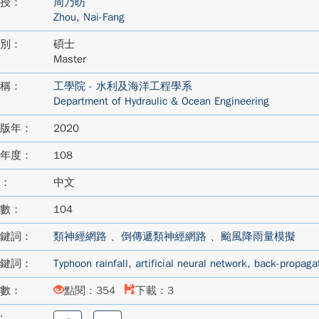
授：
周乃昉
Zhou, Nai-Fang
別：
碩士
Master
稱：
工學院 - 水利及海洋工程學系
Department of Hydraulic & Ocean Engineering
版年：
2020
年度：
108
：
中文
數：
104
鍵詞：
類神經網路
、
倒傳遞類神經網路
、
颱風降雨量模擬
鍵詞：
Typhoon rainfall
,
artificial neural network
,
back-propaga
數：
點閱：354
下載：3
:
分
分