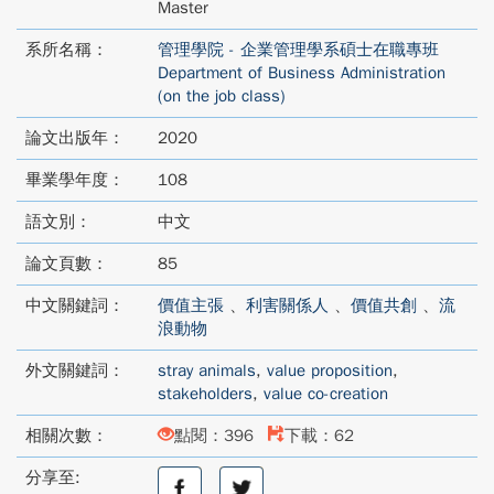
Master
系所名稱：
管理學院 - 企業管理學系碩士在職專班
Department of Business Administration
(on the job class)
論文出版年：
2020
畢業學年度：
108
語文別：
中文
論文頁數：
85
中文關鍵詞：
價值主張
、
利害關係人
、
價值共創
、
流
浪動物
外文關鍵詞：
stray animals
,
value proposition
,
stakeholders
,
value co-creation
相關次數：
點閱：396
下載：62
分享至:
分
分