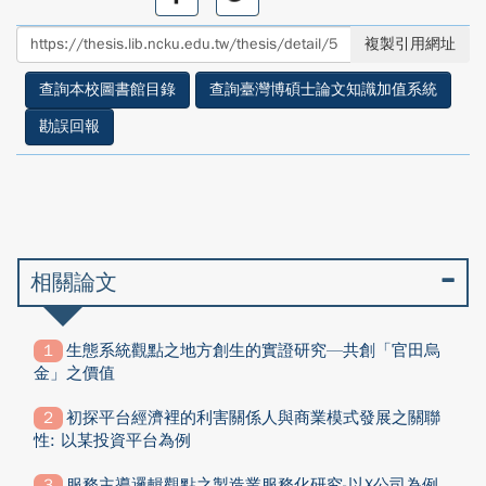
享
享
至
至
複製引用網址
facebook
twitter
查詢本校圖書館目錄
查詢臺灣博碩士論文知識加值系統
勘誤回報
相關論文
生態系統觀點之地方創生的實證研究—共創「官田烏
金」之價值
初探平台經濟裡的利害關係人與商業模式發展之關聯
性: 以某投資平台為例
服務主導邏輯觀點之製造業服務化研究-以X公司為例