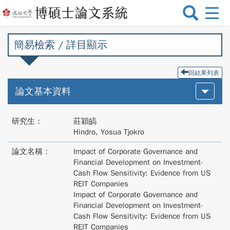
選
單
切
簡易檢索 / 詳目顯示
換
回結果列表
論文基本資料
研究生：
莊穎皜
Hindro, Yosua Tjokro
論文名稱：
Impact of Corporate Governance and
Financial Development on Investment-
Cash Flow Sensitivity: Evidence from US
REIT Companies
Impact of Corporate Governance and
Financial Development on Investment-
Cash Flow Sensitivity: Evidence from US
REIT Companies