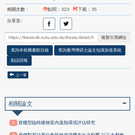
相關次數：
點閱：323
下載：35
分享至:
分
分
享
享
至
至
複製引用網址
facebook
twitter
查詢本校圖書館目錄
查詢臺灣博碩士論文知識加值系統
勘誤回報
上一筆
相關論文
貨櫃型臨時建物室內溫熱環境評估研究