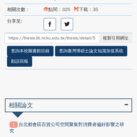
相關次數：
點閱：325
下載：35
分享至:
分
分
享
享
至
至
複製引用網址
facebook
twitter
查詢本校圖書館目錄
查詢臺灣博碩士論文知識加值系統
勘誤回報
相關論文
台北都會區百貨公司空間聚集對消費者偏好影響之研
究