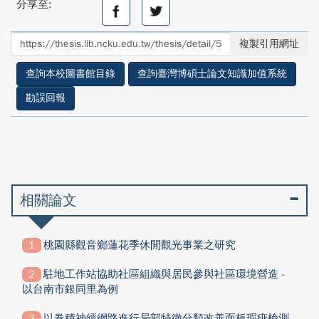
分享至:
分
分
享
享
至
至
複製引用網址
facebook
twitter
查詢本校圖書館目錄
查詢臺灣博碩士論文知識加值系統
勘誤回報
相關論文
桃園縣觀音鄉蓮花季休閒觀光事業之研究
駐地工作站協助社區組織與居民參與社區環境營造 -
以台南市銀同里為例
以卷積神經網路進行局部特徵分類改善面板瑕疵檢測