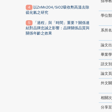
指導教
以ZnMn2O4/SiO2吸收劑高溫去除
硫化氫之研究
學位類
「過程」與「時間」重要？關係連
結對品牌忠誠之影響：品牌關係品質與
系所名
關係年齡之效果
論文出
畢業學
語文別
論文頁
外文關
相關次
分享至