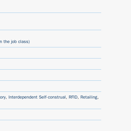
n the job class)
ory
,
Interdependent Self-construal
,
RFID
,
Retailing
,