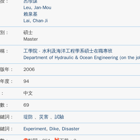
授：
呂珍謀
Leu, Jan-Mou
賴泉基
Lai, Chan-Ji
別：
碩士
Master
稱：
工學院 - 水利及海洋工程學系碩士在職專班
Department of Hydraulic & Ocean Engineering (on the jo
版年：
2006
年度：
94
：
中文
數：
69
鍵詞：
堤防
、
災害
、
試驗
鍵詞：
Experiment
,
Dike
,
Disaster