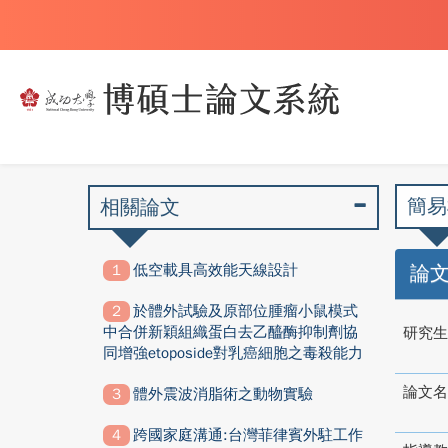
簡易
相關論文
低空載具高效能天線設計
論
於體外試驗及原部位腫瘤小鼠模式
中合併新穎組織蛋白去乙醯酶抑制劑協
研究生
同增強etoposide對乳癌細胞之毒殺能力
論文名
體外震波消脂術之動物實驗
跨國家庭溝通:台灣菲律賓外駐工作