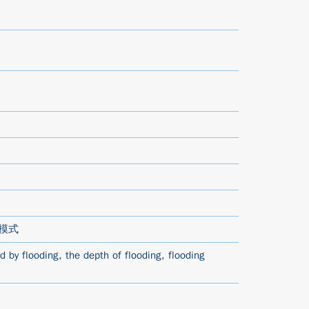
模式
d by flooding
,
the depth of flooding
,
flooding