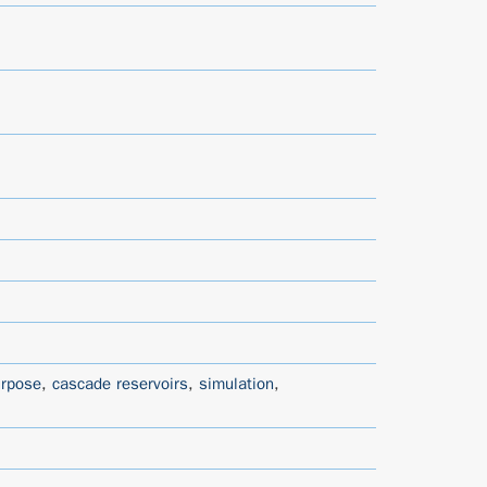
urpose
,
cascade reservoirs
,
simulation
,