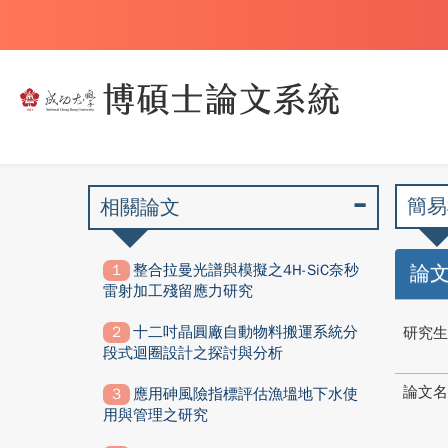
簡易
相關論文
整合拉曼光譜與模擬之4H-SiC奈秒
論
雷射加工殘留應力研究
十二吋晶圓廠自動物料搬運系統分
研究生
段式迴圈設計之探討與分析
論文名
應用砷風險指標評估漁塭地下水使
用與管理之研究